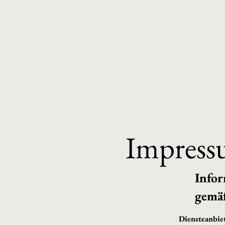
Impres
Info
gemä
Diensteanbie