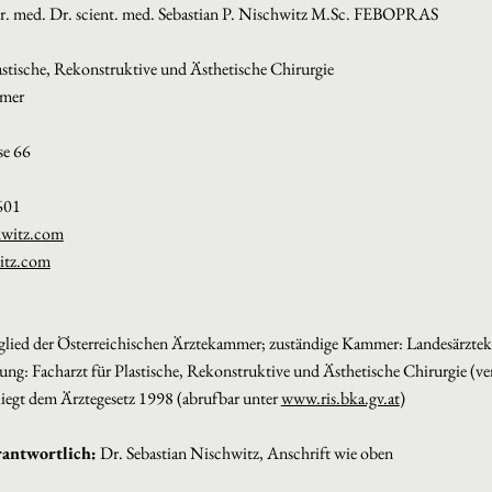
r. med. Dr. scient. med. Sebastian P. Nischwitz M.Sc. FEBOPRAS
astische, Rekonstruktive und Ästhetische Chirurgie
hmer
se 66
601
hwitz.com
itz.com
lied der Österreichischen Ärztekammer; zuständige Kammer: Landesärzte
ng: Facharzt für Plastische, Rekonstruktive und Ästhetische Chirurgie (ver
liegt dem Ärztegesetz 1998 (abrufbar unter
www.ris.bka.gv.at
)
rantwortlich:
Dr. Sebastian Nischwitz, Anschrift wie oben