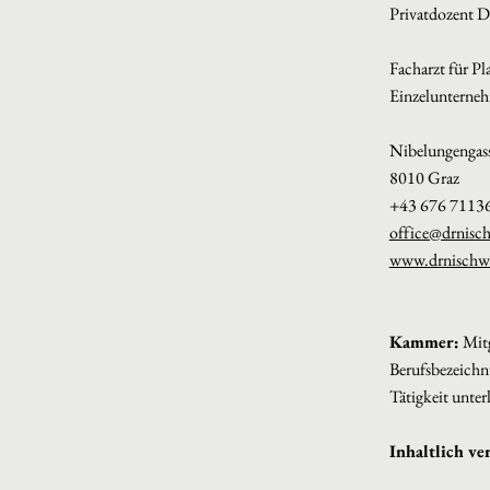
Privatdozent D
Facharzt für Pl
Einzelunterne
Nibelungengas
8010 Graz
+43 676 7113
office@drnisc
www.drnischw
Kammer:
Mitg
Berufsbezeichnu
Tätigkeit unter
Inhaltlich ve